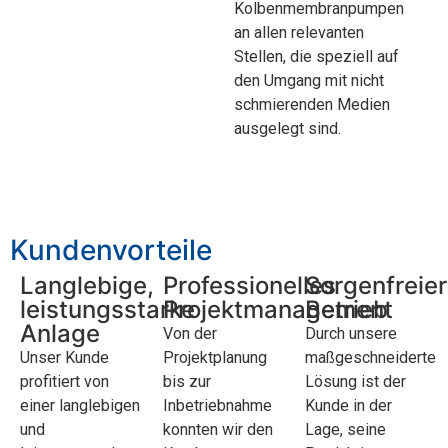
Kolbenmembranpumpen
an allen relevanten
Stellen, die speziell auf
den Umgang mit nicht
schmierenden Medien
ausgelegt sind.
Kundenvorteile
Langlebige,
Professionelles
Sorgenfreier
leistungsstarke
Projektmanagement
Betrieb
Anlage
Von der
Durch unsere
Unser Kunde
Projektplanung
maßgeschneiderte
profitiert von
bis zur
Lösung ist der
einer langlebigen
Inbetriebnahme
Kunde in der
und
konnten wir den
Lage, seine