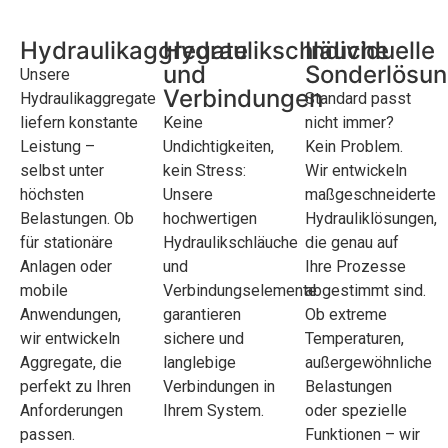
Hydraulikaggregate
Hydraulikschläuche
Individuelle
und
Sonderlösu
Unsere
Verbindungen
Hydraulikaggregate
Standard passt
liefern konstante
Keine
nicht immer?
Leistung –
Undichtigkeiten,
Kein Problem.
selbst unter
kein Stress:
Wir entwickeln
höchsten
Unsere
maßgeschneiderte
Belastungen. Ob
hochwertigen
Hydrauliklösungen,
für stationäre
Hydraulikschläuche
die genau auf
Anlagen oder
und
Ihre Prozesse
mobile
Verbindungselemente
abgestimmt sind.
Anwendungen,
garantieren
Ob extreme
wir entwickeln
sichere und
Temperaturen,
Aggregate, die
langlebige
außergewöhnliche
perfekt zu Ihren
Verbindungen in
Belastungen
Anforderungen
Ihrem System.
oder spezielle
passen.
Funktionen – wir