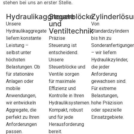
stehen bei uns an erster Stelle.
Hydraulikaggregate
Steuerblöcke
Zylinderlös
und
Unsere
Von
Ventiltechnik
Hydraulikaggregate
Standardzylindern
liefern konstante
Präzise
bis hin zu
Leistung –
Steuerung ist
Sonderanfertigunge
selbst unter
entscheidend.
– wir liefern
höchsten
Unsere
Hydraulikzylinder,
Belastungen. Ob
Steuerblöcke und
die jeder
für stationäre
Ventile sorgen
Anforderung
Anlagen oder
für maximale
gewachsen sind.
mobile
Effizienz und
Für extreme
Anwendungen,
Kontrolle in Ihren
Belastungen,
wir entwickeln
Hydrauliksystemen.
hohe Präzision
Aggregate, die
Kompakt, robust
oder spezielle
perfekt zu Ihren
und für jede
Einsatzgebiete.
Anforderungen
Herausforderung
passen.
bereit.